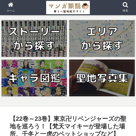
ホーム
検索
【22巻～23巻】東京卍リベンジャーズの聖
地を巡ろう！【梵天マイキーが登場した場
所、千冬と一虎のペットショップなど】