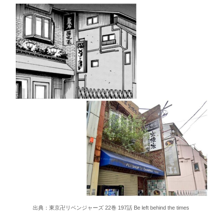
出典：東京卍リベンジャーズ 22巻 197話 Be left behind the times