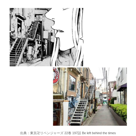
出典：東京卍リベンジャーズ 22巻 197話 Be left behind the times