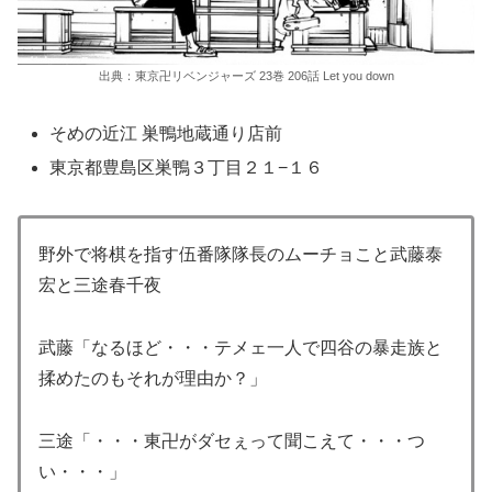
出典：東京卍リベンジャーズ 23巻 206話 Let you down
そめの近江 巣鴨地蔵通り店前
東京都豊島区巣鴨３丁目２１−１６
野外で将棋を指す伍番隊隊長のムーチョこと武藤泰
宏と三途春千夜
武藤「なるほど・・・テメェ一人で四谷の暴走族と
揉めたのもそれが理由か？」
三途「・・・東卍がダセぇって聞こえて・・・つ
い・・・」