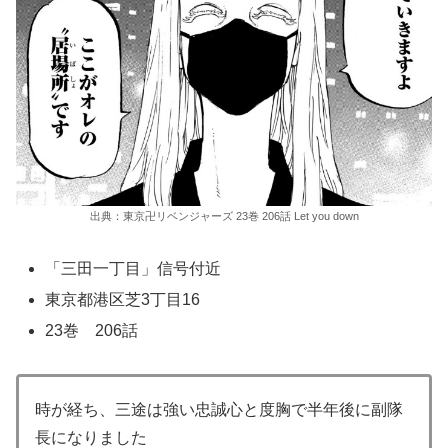
出典：東京卍リベンジャーズ 23巻 206話 Let you down
「三田一丁目」信号付近
東京都港区芝3丁目16
23巻 206話
時が経ち、三途は強い忠誠心と度胸で半年後に副隊
長になりました