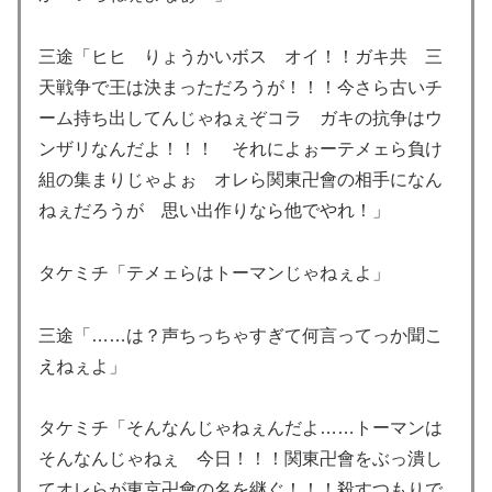
三途「ヒヒ りょうかいボス オイ！！ガキ共 三
天戦争で王は決まっただろうが！！！今さら古いチ
ーム持ち出してんじゃねぇぞコラ ガキの抗争はウ
ンザリなんだよ！！！ それによぉーテメェら負け
組の集まりじゃよぉ オレら関東卍會の相手になん
ねぇだろうが 思い出作りなら他でやれ！」
タケミチ「テメェらはトーマンじゃねぇよ」
三途「……は？声ちっちゃすぎて何言ってっか聞こ
えねぇよ」
タケミチ「そんなんじゃねぇんだよ……トーマンは
そんなんじゃねぇ 今日！！！関東卍會をぶっ潰し
てオレらが東京卍會の名を継ぐ！！！殺すつもりで