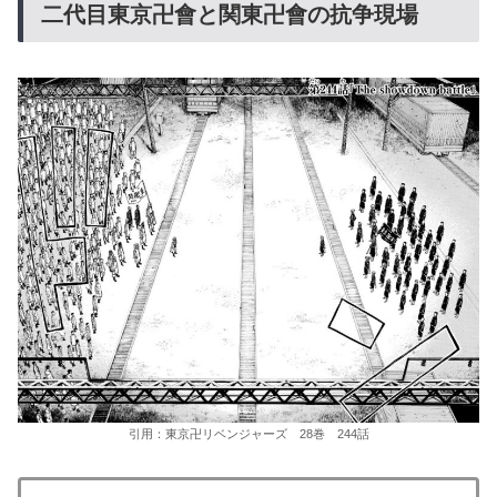
二代目東京卍會と関東卍會の抗争現場
引用：東京卍リベンジャーズ 28巻 244話