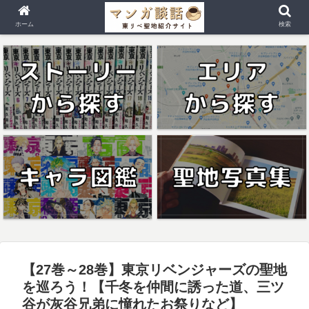
ホーム
検索
【27巻～28巻】東京リベンジャーズの聖地
を巡ろう！【千冬を仲間に誘った道、三ツ
谷が灰谷兄弟に憧れたお祭りなど】