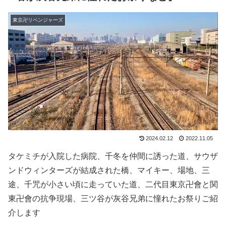
東京卍リベンジャーズ
2024.02.12
2022.11.05
タケミチが入院した病院、千冬を仲間に誘った道、サウザ
ンドウィンターズが結成された橋、マイキー、場地、三
途、千咒が小さい頃に走っていた道、二代目東京卍會と関
東卍會の抗争現場、三ツ谷が灰谷兄弟に憧れたお祭りご紹
介します