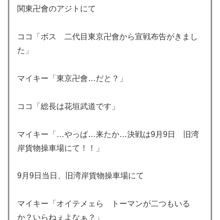
関東卍會のアジトにて
ココ「ボス 二代目東京卍會から宣戦布告がきまし
た」
マイキー「東京卍會…だと？」
ココ「総長は花垣武道です」
マイキー「…やっぱ…来たか…決戦は9月9日 旧湾
岸貨物操車場にて！！」
9月9日当日、旧湾岸貨物操車場にて
マイキー「オイテメェら トーマンが二つもいる
か？いらねぇよなぁ？」