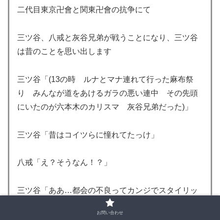
二代目東京卍會と関東卍會の抗争にて
三ツ谷、八戒と灰谷兄弟が戦うことになり、三ツ谷
は昔のことを思い出します
三ツ谷「(13の時 ルナとマナ連れて行った麻布祭
り みんなが道をあけるガラの悪い連中 その先頭
にいたのが六本木のカリスマ 灰谷兄弟だった)」
三ツ谷「昔はコイツらに憧れてたっけ」
八戒「え？そうなん！？」
三ツ谷「ああ…都会の不良ってカンジでスタイリッ
シュでかっこよかった」
お問い合わせ