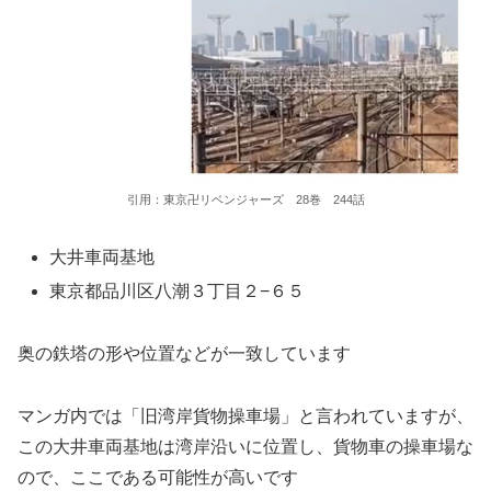
引用：東京卍リベンジャーズ 28巻 244話
大井車両基地
東京都品川区八潮３丁目２−６５
奥の鉄塔の形や位置などが一致しています
マンガ内では「旧湾岸貨物操車場」と言われていますが、
この大井車両基地は湾岸沿いに位置し、貨物車の操車場な
ので、ここである可能性が高いです