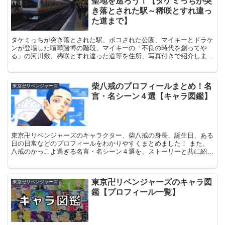
聖地を巡ろう！【タケミっちが突
き落とされた駅～稀咲とすれ違っ
た道まで】
タケミっちが突き落とされた駅、ボコされた公園、マイキーとドラケ
ンが登場した喧嘩賭博の階段、マイキーの「不良の時代を創ってや
る」の河川敷、稀咲とすれ違った道等を住所、写真付きで紹介しま
す！
柴八戒のプロフィールまとめ！名
東京卍リベンジャーズ
言・名シーン４選【キャラ図鑑】
東京卍リベンジャーズのキャラクター、柴八戒の身長、誕生日、ある
日の日常などのプロフィールをわかりやすくまとめました！ また、
八戒のかっこよ過ぎる名言・名シーン４選を、ストーリーと共に紹介
します！
東京卍リベンジャーズのキャラ図
東京卍リベンジャーズ
鑑【プロフィール一覧】