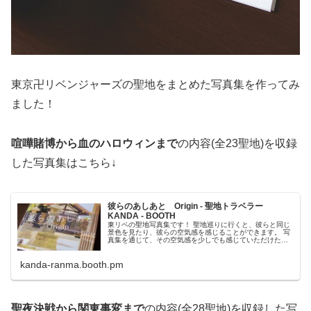
東京卍リベンジャーズの聖地をまとめた写真集を作ってみ
ました！
喧嘩賭博から血のハロウィンまで
の内容(全23聖地)を収録
した写真集はこちら↓
彼らのあしあと Origin - 聖地トラベラー
KANDA - BOOTH
東リベの聖地写真集です！ 聖地巡りに行くと、彼らと同じ
景色を見たり、彼らの空気感を感じることができます。 写
真集を通じて、その空気感を少しでも感じていただけたら
嬉しいです！ ページ数：全34P(聖地写真32P＋撮影地住所
一覧、あとがき) サイズ：15cm×15cm 聖地内容：アニメ1
kanda-ranma.booth.pm
期分の範囲(単行本1巻～8巻) タケ...
聖夜決戦から関東事変まで
の内容(全28聖地)を収録した写