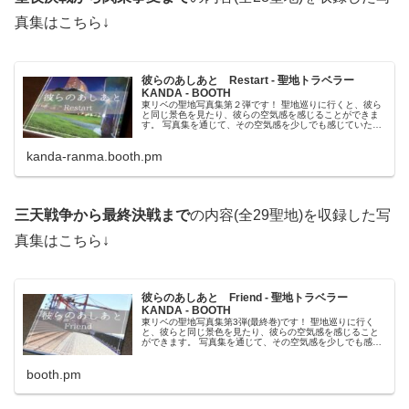
真集はこちら↓
彼らのあしあと Restart - 聖地トラベラー
KANDA - BOOTH
東リベの聖地写真集第２弾です！ 聖地巡りに行くと、彼ら
と同じ景色を見たり、彼らの空気感を感じることができま
す。 写真集を通じて、その空気感を少しでも感じていただ
けたら嬉しいです！ ページ数：全34P(聖地写真30枚＋撮影
地住所一覧、あとがき) サイズ：15cm×15cm 聖地内容：単
kanda-ranma.booth.pm
行本9巻～21巻(聖夜決戦編～関東事...
三天戦争から最終決戦まで
の内容(全29聖地)を収録した写
真集はこちら↓
彼らのあしあと Friend - 聖地トラベラー
KANDA - BOOTH
東リベの聖地写真集第3弾(最終巻)です！ 聖地巡りに行く
と、彼らと同じ景色を見たり、彼らの空気感を感じること
ができます。 写真集を通じて、その空気感を少しでも感じ
ていただけたら嬉しいです！ ページ数：全34P(聖地写真29
枚＋撮影地住所一覧、あとがき) サイズ：15cm×15cm 聖地
booth.pm
内容：単行本21巻〜31巻(三天戦...