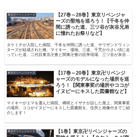
【27巻～28巻】東京リベンジャ
東京卍リベンジャーズ
ーズの聖地を巡ろう！【千冬を仲
間に誘った道、三ツ谷が灰谷兄弟
に憧れたお祭りなど】
タケミチが入院した病院、千冬を仲間に誘った道、サウザンドウィン
ターズが結成された橋、マイキー、場地、三途、千咒が小さい頃に走
っていた道、二代目東京卍會と関東卍會の抗争現場、三ツ谷が灰谷兄
弟に憧れたお祭りご紹介します！
【17巻～20巻】東京卍リベンジ
東京卍リベンジャーズ
ャーズのモデルになった場所を巡
ろう！【関東事変の場所やココが
イヌピーにキスした図書館など】
マイキーがエマを運んだ病院、稀咲とイザナが話した屋上、関東事変
の場所、ココがイヌピーにキスした図書館を、住所と画像付きでご紹
介します！
【1巻】東京卍リベンジャーズの
東京卍リベンジャーズ