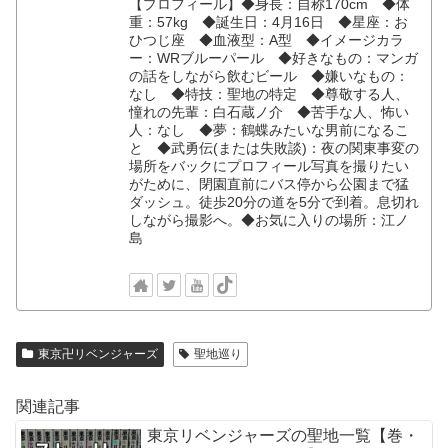
【プロフィール】◆身長：自称170cm ◆体
重：57kg ◆誕生日：4月16日 ◆星座：お
ひつじ座 ◆血液型：A型 ◆イメージカラ
ー：WRブルーパール ◆好きなもの：マンガ
の話をしながら飲むビール ◆嫌いなもの：
なし ◆特技：聖地の特定 ◆尊敬する人、
憧れの先輩：白石蔵ノ介 ◆苦手な人、怖い
人：なし ◆夢：鶴蝶みたいな男前になるこ
と ◆武勇伝(または失敗談)：夜の関東事変の
場所をバックにプロフィール写真を撮りたい
がために、閉園直前にバス停から公園まで猛
ダッシュ。徒歩20分の道を5分で到着。息切れ
しながら撮影へ。◆お気に入りの場所：江ノ
島
東京卍リベンジャーズ
聖地巡り
関連記事
東京リベンジャーズの聖地一覧【巻・