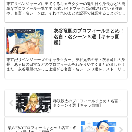
東京リベンジャーズに出てくるキャラクターの誕生日や身長などの簡
単なプロフィール一覧です 公式ガイドブックに記載されている詳細
や、名言・名シーンは、それぞれのまとめ記事で確認することができ
ます
灰谷竜胆のプロフィールまとめ！
東京卍リベンジャーズ
名言・名シーン３選【キャラ図
鑑】
東京卍リベンジャーズのキャラクター、灰谷兄弟の弟・灰谷竜胆の身
長、ある日の日常などのプロフィールをわかりやすくまとめました！
また、灰谷竜胆のかっこよ過ぎる名言・名シーン３選を、ストーリー
と共に紹介します！
稀咲鉄太のプロフィールまとめ！名言・
名シーン４選【キャラ図鑑】
柴八戒のプロフィールまとめ！名言・名