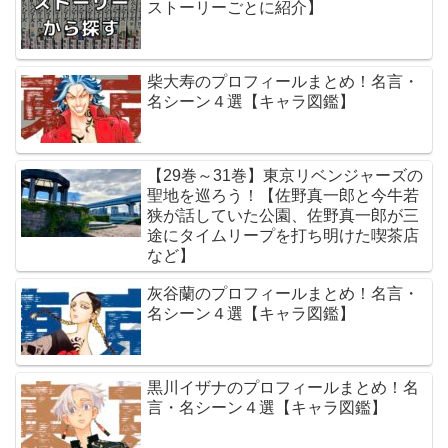
ストーリーごとに紹介】
柴大寿のプロフィールまとめ！名言・
名シーン４選【キャラ図鑑】
【29巻～31巻】東京リベンジャーズの
聖地を巡ろう！【佐野真一郎と今牛若
狭が話していた公園、佐野真一郎が三
途にタイムリープを打ち明けた喫茶店
など】
灰谷蘭のプロフィールまとめ！名言・
名シーン４選【キャラ図鑑】
黒川イザナのプロフィールまとめ！名
言・名シーン４選【キャラ図鑑】