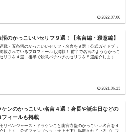
2022.07.06
条悟のかっこいいセリフ９選！【名言編・殺意編】
廻戦・五条悟のかっこいいセリフ・名言を９選！公式ガイドブッ
掲載されているプロフィールも掲載！ 前半で名言のようなかっこ
セリフを４選、後半で殺意バチバチのセリフを５選紹介します
2021.06.13
ラケンのかっこいい名言４選！身長や誕生日などの
ロフィールも掲載
卍リベンジャーズ・ドラケンこと龍宮寺堅のかっこいい名言を４
介します！公式ファンブック・天上天下に掲載されているプロフ