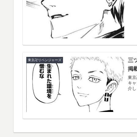
三
東京卍リベンジャーズ
掲
東京
キャ
介し