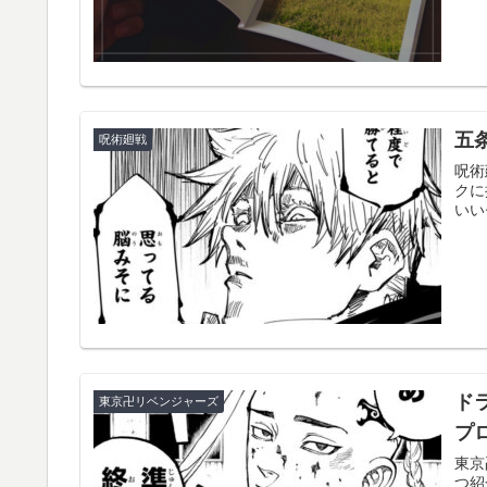
五
呪術廻戦
呪術
クに
いい
ド
東京卍リベンジャーズ
プ
東京
つ紹