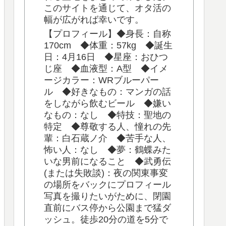
このサイトを通じて、オタ活の
幅が広がれば幸いです。
【プロフィール】◆身長：自称
170cm ◆体重：57kg ◆誕生
日：4月16日 ◆星座：おひつ
じ座 ◆血液型：A型 ◆イメ
ージカラー：WRブルーパー
ル ◆好きなもの：マンガの話
をしながら飲むビール ◆嫌い
なもの：なし ◆特技：聖地の
特定 ◆尊敬する人、憧れの先
輩：白石蔵ノ介 ◆苦手な人、
怖い人：なし ◆夢：鶴蝶みた
いな男前になること ◆武勇伝
(または失敗談)：夜の関東事変
の場所をバックにプロフィール
写真を撮りたいがために、閉園
直前にバス停から公園まで猛ダ
ッシュ。徒歩20分の道を5分で