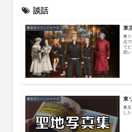
談話
東
東京卍リベンジャーズ
東リ
点で
でど
思い
東
東京卍リベンジャーズ
東京
した