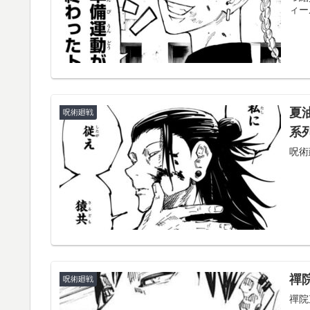
ィー
夏
呪術廻戦
系
呪術
禪
呪術廻戦
禪院